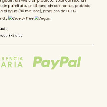
 gluten, sin PABA, sin protector solar químico, sin
ilo, sin palmitato, sin silicona, sin colorantes, probado
e al agua (80 minutos), producto de EE. UU.
ducto
mado 3-5 días