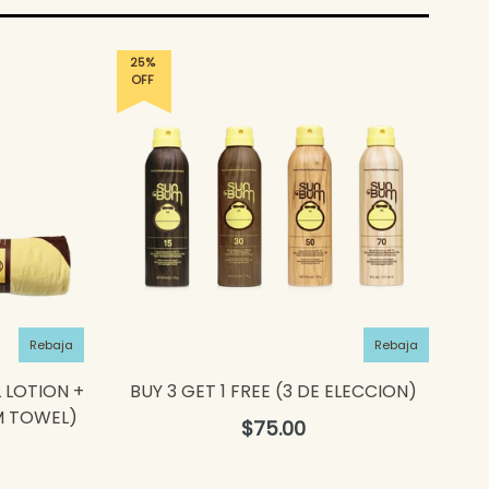
25%
OFF
Rebaja
Rebaja
 LOTION +
BUY 3 GET 1 FREE (3 DE ELECCION)
M TOWEL)
Precio
$75.00
habitual