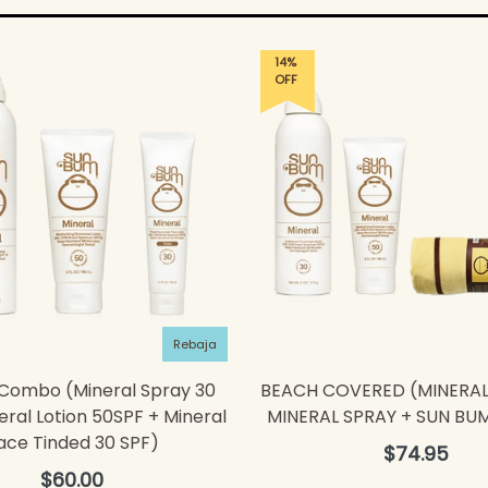
14%
OFF
Rebaja
 Combo (Mineral Spray 30
BEACH COVERED (MINERAL
eral Lotion 50SPF + Mineral
MINERAL SPRAY + SUN BU
ace Tinded 30 SPF)
Precio
$74.95
habitual
Precio
$60.00