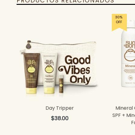
PRODUCTOS RELACIONADOS
30%
OFF
Day Tripper
Mineral
SPF + Min
Precio
$38.00
F
habitual