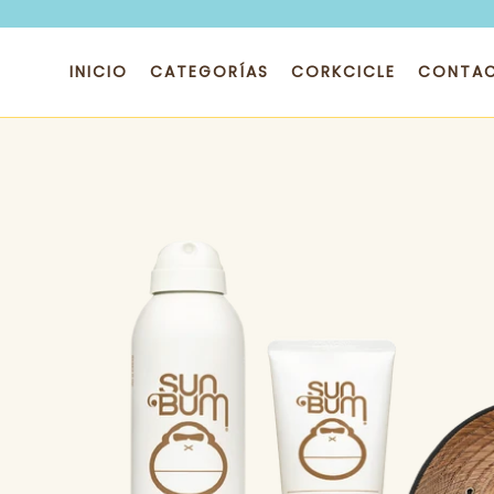
Ir
directamente
al
INICIO
CATEGORÍAS
CORKCICLE
CONTA
contenido