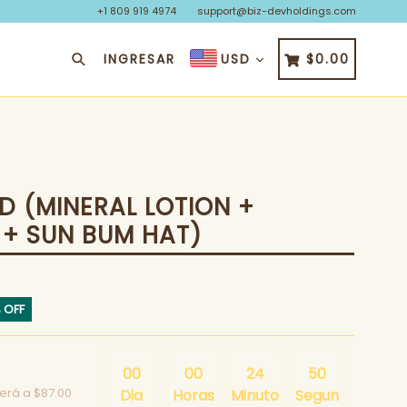
+1 809 919 4974
support@biz-devholdings.com
Buscar
CARRITO
CARRITO
INGRESAR
$0.00
USD
 (MINERAL LOTION +
 + SUN BUM HAT)
 OFF
:
00
00
24
49
verá a
$87.00