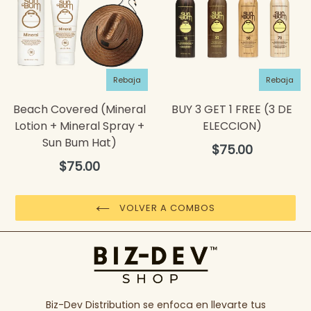
Rebaja
Rebaja
Beach Covered (Mineral
BUY 3 GET 1 FREE (3 DE
Lotion + Mineral Spray +
ELECCION)
Sun Bum Hat)
Precio
$75.00
habitual
Precio
$75.00
habitual
VOLVER A COMBOS
Biz-Dev Distribution se enfoca en llevarte tus