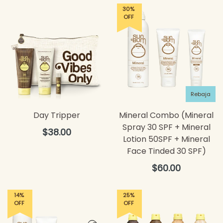
30%
OFF
Rebaja
Day Tripper
Mineral Combo (Mineral
Spray 30 SPF + Mineral
Precio
$38.00
Lotion 50SPF + Mineral
habitual
Face Tinded 30 SPF)
Precio
$60.00
habitual
14%
25%
OFF
OFF