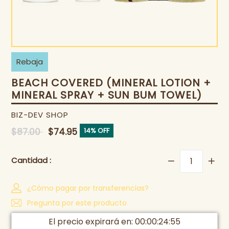
Rebaja
BEACH COVERED (MINERAL LOTION +
MINERAL SPRAY + SUN BUM TOWEL)
BIZ-DEV SHOP
Precio
$87.00
$74.95
14% OFF
habitual
Cantidad :
¿Cómo pagar por transferencias?
Pregunta por este producto
El precio expirará en:
00
:
00
:
24
:
55