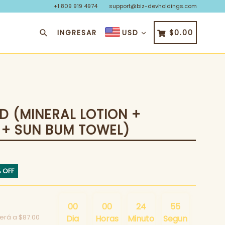
+1 809 919 4974
support@biz-devholdings.com
Buscar
CARRITO
CARRITO
INGRESAR
$0.00
USD
 (MINERAL LOTION +
 + SUN BUM TOWEL)
 OFF
:
00
00
24
54
verá a
$87.00