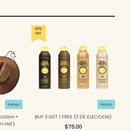
25%
OFF
Rebaja
Rebaja
Lotion +
BUY 3 GET 1 FREE (3 DE ELECCION)
um Hat)
Precio
$75.00