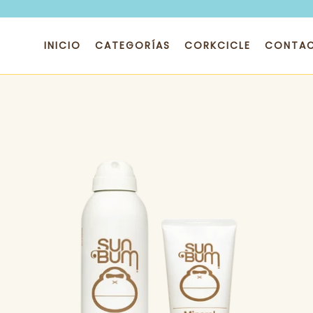
Ir
directamente
al
INICIO
CATEGORÍAS
CORKCICLE
CONTA
contenido