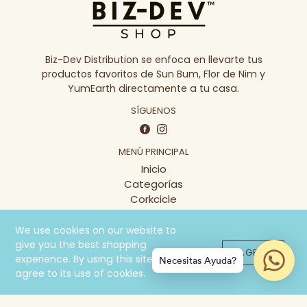
Biz-Dev Distribution se enfoca en llevarte tus
productos favoritos de Sun Bum, Flor de Nim y
YumEarth directamente a tu casa.
SÍGUENOS
Facebook
Instagram
MENÚ PRINCIPAL
Inicio
Categorías
Corkcicle
Contacto
We use cookies on our website to
MENÚ
give you the best shopping
I AGREE!
Búsqueda
experience. By using this site, you
Necesitas Ayuda?
FAQ Sun Bum
agree to its use of cookies.
FAQ YumEarth
Contacto