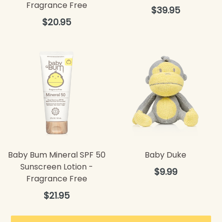
Fragrance Free
Precio
$39.95
habitual
Precio
$20.95
habitual
Baby Bum Mineral SPF 50
Baby Duke
Sunscreen Lotion -
Precio
$9.99
Fragrance Free
habitual
Precio
$21.95
habitual